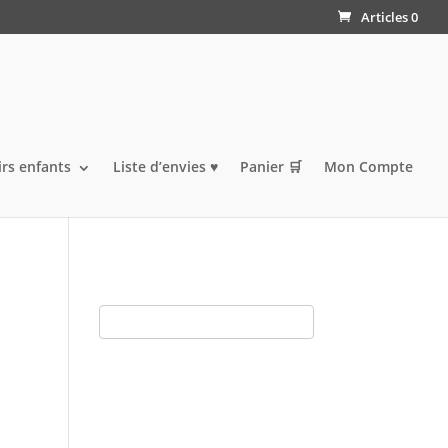
Articles 0
irs enfants
Liste d’envies ♥️
Panier 🛒
Mon Compte