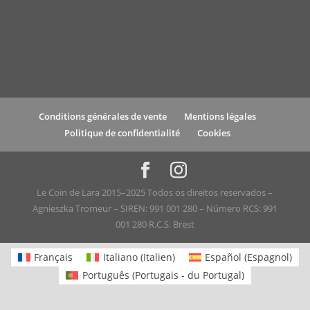
Conditions générales de vente
Mentions légales
Politique de confidentialité
Cookies
Le Coin de Lara 2015–2025 Todos os direitos reservados –
Agnieszka Tromeur – SIREN: 991 001 280 – Número RCS: 991
001 280 R.C.S. Brest
Français
Italiano
(
Italien
)
Español
(
Espagnol
)
Português
(
Portugais - du Portugal
)