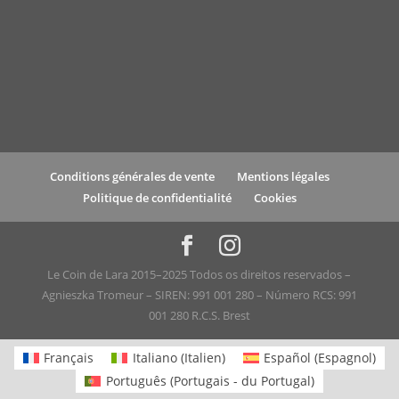
Conditions générales de vente
Mentions légales
Politique de confidentialité
Cookies
Le Coin de Lara 2015–2025 Todos os direitos reservados –
Agnieszka Tromeur – SIREN: 991 001 280 – Número RCS: 991
001 280 R.C.S. Brest
Français
Italiano
(
Italien
)
Español
(
Espagnol
)
Português
(
Portugais - du Portugal
)