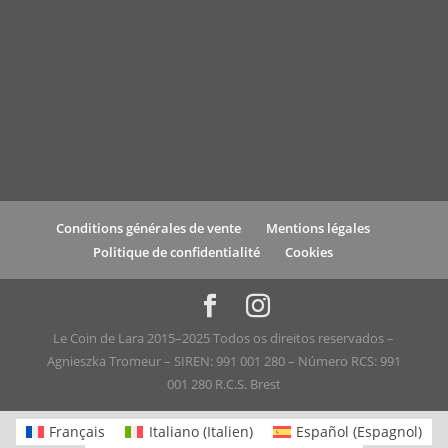
Conditions générales de vente
Mentions légales
Politique de confidentialité
Cookies
Le Coin de Lara 2015–2025 Todos os direitos reservados –
Agnieszka Tromeur – SIREN: 991 001 280 – Número RCS: 991
001 280 R.C.S. Brest
Français
Italiano
(
Italien
)
Español
(
Espagnol
)