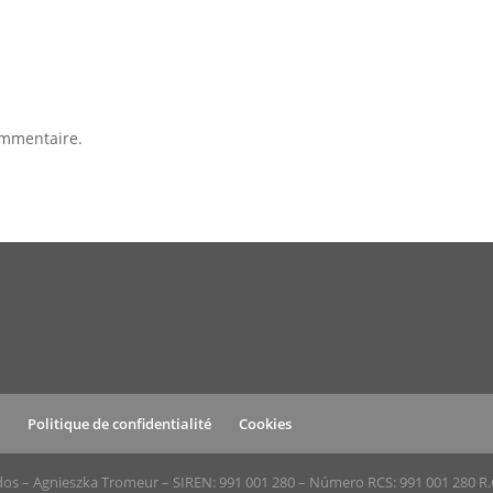
ommentaire.
s
Politique de confidentialité
Cookies
dos – Agnieszka Tromeur – SIREN: 991 001 280 – Número RCS: 991 001 280 R.C