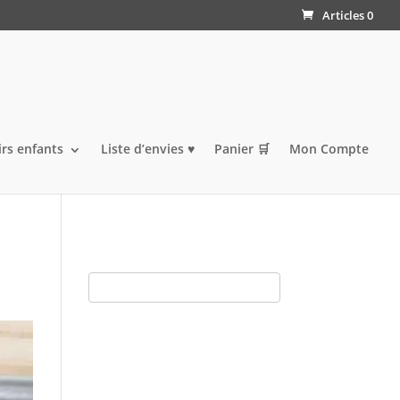
Articles 0
irs enfants
Liste d’envies ♥️
Panier 🛒
Mon Compte