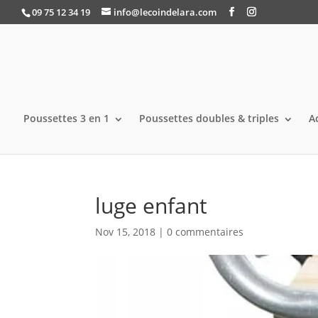
09 75 12 34 19
info@lecoindelara.com
Poussettes 3 en 1
Poussettes doubles & triples
A
luge enfant
Nov 15, 2018
|
0 commentaires