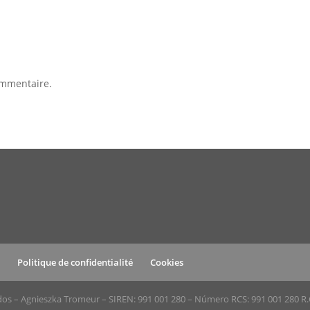
ommentaire.
s
Politique de confidentialité
Cookies
dos – Agnieszka Tromeur – SIREN: 991 001 280 – Número RCS: 991 001 280 R.C