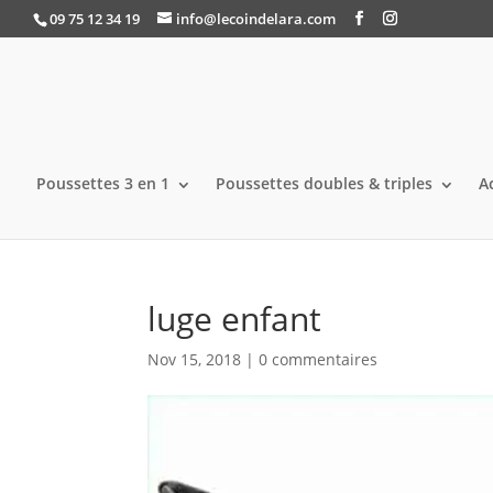
09 75 12 34 19
info@lecoindelara.com
Poussettes 3 en 1
Poussettes doubles & triples
A
luge enfant
Nov 15, 2018
|
0 commentaires