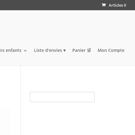
Articles 0
irs enfants
Liste d’envies ♥️
Panier 🛒
Mon Compte