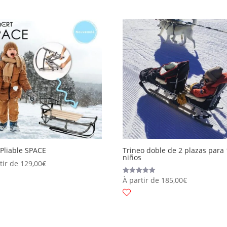
Pliable SPACE
Trineo doble de 2 plazas para 
niños
tir de
129,00
€
À partir de
185,00
€
Valorado
con
5.00
de 5