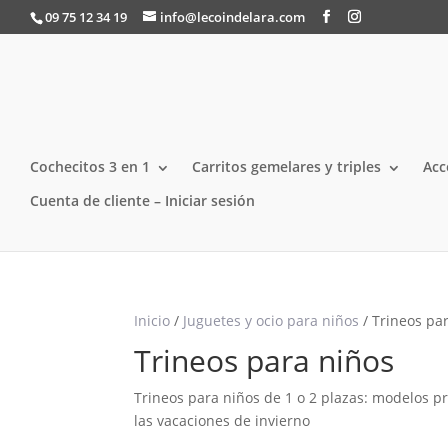
09 75 12 34 19
info@lecoindelara.com
Cochecitos 3 en 1
Carritos gemelares y triples
Acc
Cuenta de cliente – Iniciar sesión
Inicio
/
Juguetes y ocio para niños
/ Trineos pa
Trineos para niños
Trineos para niños de 1 o 2 plazas: modelos pr
las vacaciones de invierno