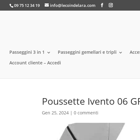
09 75 12 34 19
info@lecoindelara.com
Passeggini 3 in 1
Passeggini gemellari e tripli
Acce
Account cliente – Accedi
Poussette Ivento 06 GR
Gen 25, 2024
|
0 commenti