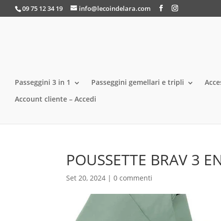
09 75 12 34 19
info@lecoindelara.com
Passeggini 3 in 1
Passeggini gemellari e tripli
Acce
Account cliente – Accedi
POUSSETTE BRAV 3 E
Set 20, 2024
|
0 commenti