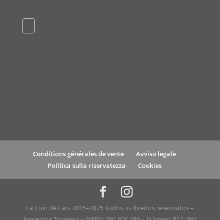
Conditions générales de vente
Avviso legale
Politica sulla riservatezza
Cookies
Le Coin de Lara 2015–2025 Todos os direitos reservados –
Agnieszka Tromeur – SIREN: 991 001 280 – Número RCS: 991