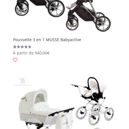
Poussette 3 en 1 MUSSE Babyactive
À partir de
940,00
€
Valutato
4.75
su 5