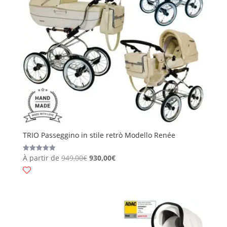
TRIO Passeggino in stile retrò Modello Renée
À partir de
949,00
€
930,00
€
Valutato
5.00
su 5