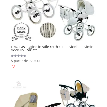
TRIO Passeggino in stile retrò con navicella in vimini
modello Scarlett
À partir de
770,00
€
Valutato
5.00
su 5