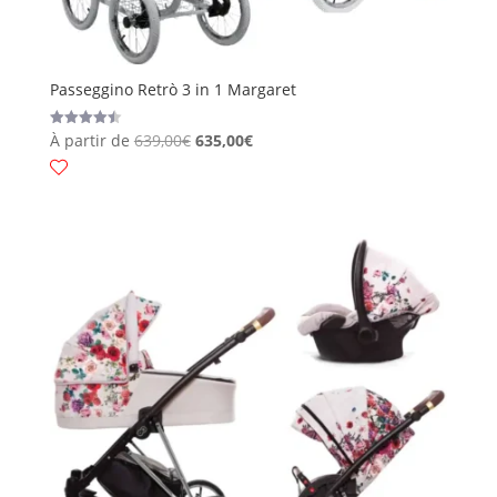
Passeggino Retrò 3 in 1 Margaret
À partir de
639,00
€
635,00
€
Valutato
4.50
su 5