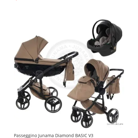
originale
attuale
era:
è:
209,00€.
199,00€.
Passeggino Junama Diamond BASIC V3