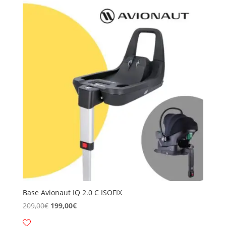
Base Avionaut IQ 2.0 C ISOFIX
Il
Il
209,00
€
199,00
€
prezzo
prezzo