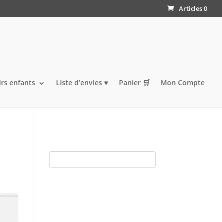
Articles 0
irs enfants
Liste d’envies ♥️
Panier 🛒
Mon Compte