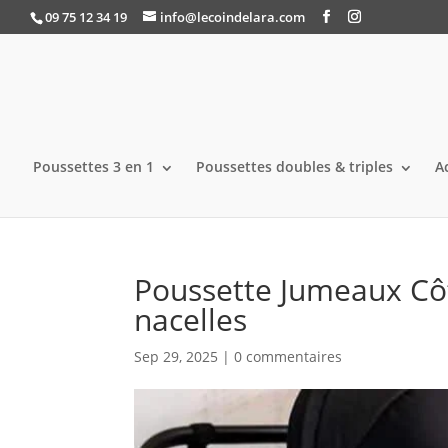
09 75 12 34 19
info@lecoindelara.com
Poussettes 3 en 1
Poussettes doubles & triples
A
Poussette Jumeaux Cô
nacelles
Sep 29, 2025
|
0 commentaires