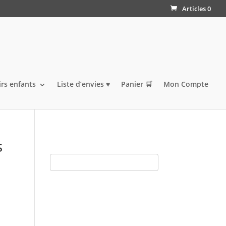
Articles 0
irs enfants
Liste d’envies ♥️
Panier 🛒
Mon Compte
s