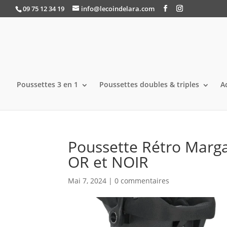
09 75 12 34 19
info@lecoindelara.com
Poussettes 3 en 1
Poussettes doubles & triples
A
Poussette Rétro Marg
OR et NOIR
Mai 7, 2024
|
0 commentaires