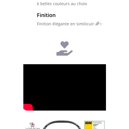
6 belles couleurs au choix
Finition
Finition élégante en similicuir 🌈✨
