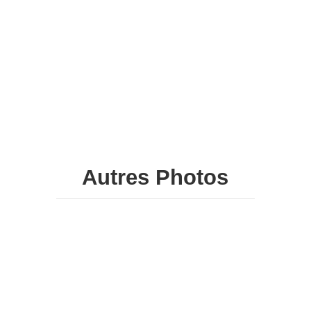
Universelle
29,90
€
À partir de
29,90
€
28,90
€
Autres Photos