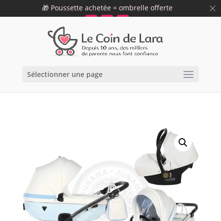
🎁 Poussette achetée = ombrelle offerte
09 75 12 34 19
info@lecoindelara.com
47
59
55
h
min
s
Sélectionner une page