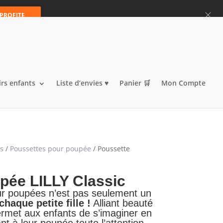
Articles 0
 PROFITE
irs enfants
Liste d’envies ♥️
Panier 🛒
Mon Compte
ts
/
Poussettes pour poupée
/ Poussette
pée LILLY Classic
ur poupées n’est pas seulement un
chaque petite fille !
Alliant beauté
 permet aux enfants de s’imaginer en
nt à leur poupée toute l’attention