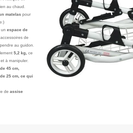
ien au chaud.
un matelas
pour
e:)
t un
espace de
 accessoires de
spendre au guidon.
ulement
5,2 kg,
ce
 et à manipuler.
 de 45 cm,
de 25 cm, ce qui
le de
assise