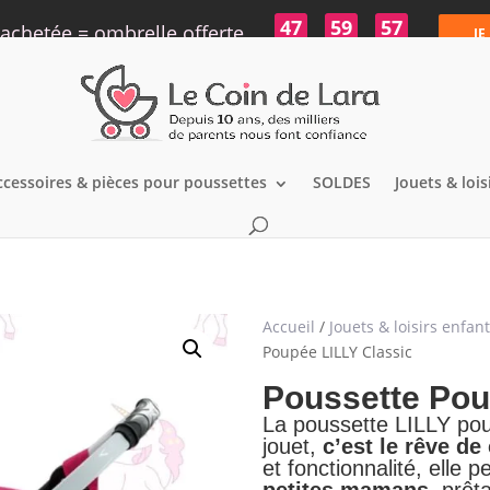
47
59
56
achetée = ombrelle offerte
JE
h
min
s
ccessoires & pièces pour poussettes
SOLDES
Jouets & lois
Accueil
/
Jouets & loisirs enfan
Poupée LILLY Classic
Poussette Pou
La poussette LILLY po
jouet,
c’est le rêve de 
et fonctionnalité, elle
petites mamans,
prêta