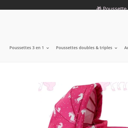
09 75 12 34 19
info@lecoindelara.com
🎁 Poussette 
Poussettes 3 en 1
Poussettes doubles & triples
A