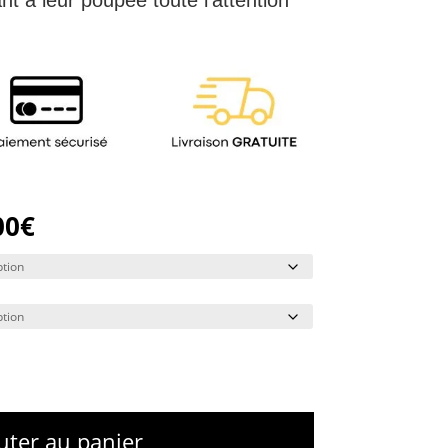
00
€
uter au panier