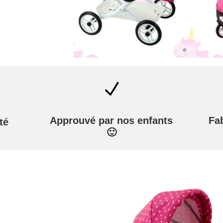
N
Approuvé par nos enfants
Fa
té
🙂