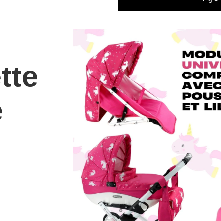
tte
e