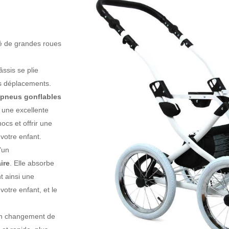
té de grandes roues
âssis se plie
vos déplacements.
pneus gonflables
 une excellente
ocs et offrir une
votre enfant.
’un
ire
. Elle absorbe
t ainsi une
otre enfant, et le
n changement de