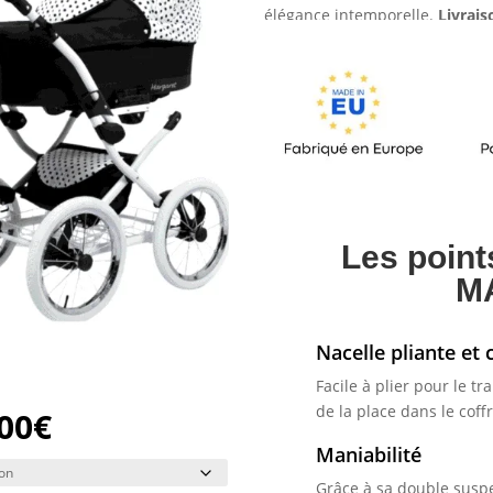
notations
élégance intemporelle.
Livrais
client
Les point
M
Nacelle pliante et
Facile à plier pour le t
de la place dans le coffr
00
€
Maniabilité
Grâce à sa double suspe