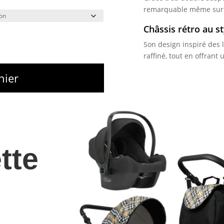
remarquable même sur d
Châssis rétro au s
Son design inspiré des 
raffiné, tout en offrant 
nier
tte