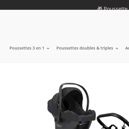
09 75 12 34 19
info@lecoindelara.com
🎁 Poussette 
Poussettes 3 en 1
Poussettes doubles & triples
A