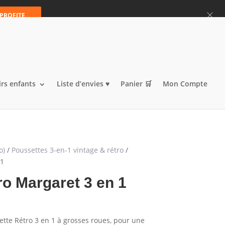
Articles 0
 PROFITE
irs enfants
Liste d’envies ♥️
Panier 🛒
Mon Compte
o)
/
Poussettes 3-en-1 vintage & rétro
/
 1
o Margaret 3 en 1
tte Rétro 3 en 1 à grosses roues, pour une