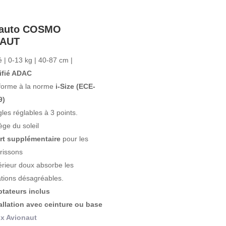
-auto COSMO
NAUT
é
|
0-13 kg
|
40-87 cm
|
tifié ADAC
orme à la norme
i-Size (ECE-
9)
les réglables à 3 points.
ège du soleil
rt supplémentaire
pour les
rissons
térieur doux absorbe les
ations désagréables.
tateurs inclus
allation avec ceinture ou base
ix Avionaut