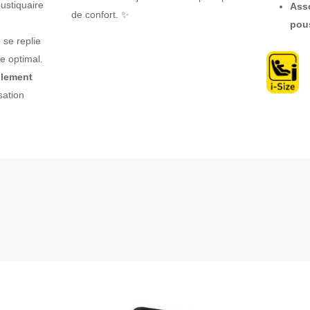
ustiquaire
Asso
de confort. ✨
pou
e se replie
e optimal.
ilement
sation