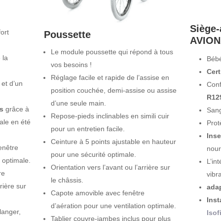
Siège
ort
Poussette
AVIO
Le module poussette qui répond à tous
 la
Béb
vos besoins !
Cer
Réglage facile et rapide de l’assise en
et d’un
Conf
position couchée, demi-assise ou assise
R12
d’une seule main.
s
grâce à
Sang
Repose-pieds inclinables en simili cuir
ale en été
Prot
pour un entretien facile.
Inse
Ceinture à 5 points ajustable en hauteur
enêtre
nour
pour une sécurité optimale.
 optimale.
L’in
Orientation vers l’avant ou l’arrière sur
re
vibr
le châssis.
rière sur
adap
Capote amovible avec fenêtre
Inst
d’aération pour une ventilation optimale.
langer,
Isof
Tablier couvre-jambes inclus pour plus