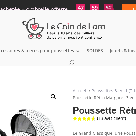
47
59
52
achetée = ombrelle offerte
JE
h
min
s
ccessoires & pièces pour poussettes
SOLDES
Jouets & lois
Accueil
/
Poussettes 3-en-1 (Tri
Poussette Rétro Margaret 3 en
Poussette Rétr
(
13
avis client)
Noté
4.50
sur 5
Le Grand Classique: une Pousse
basé sur