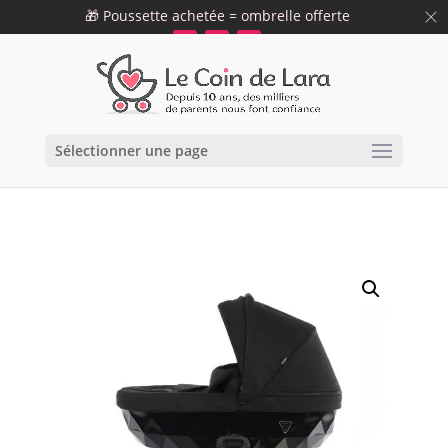
🎁 Poussette achetée = ombrelle offerte
09 75 12 34 19
info@lecoindelara.com
47
59
57
h
min
s
Sélectionner une page