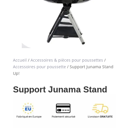
Accueil
/
Accessoires & pièces pour poussettes
/
Accessoires pour poussette
/ Support Junama Stand
Up!
Support Junama Stand
Up!