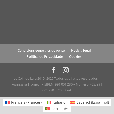
Conditions générales de vente
Notícia legal
Política de Privacidade
Cookies
Le Coin de Lara 2015–2025 Todos os direitos reservados –
Agnieszka Tromeur – SIREN: 991 001 280 – Número RCS: 991
001 280 R.C.S. Brest
Français
(
Francês
)
Italiano
Español
(
Espanhol
)
Português