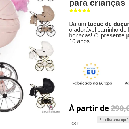
para crianças
Classifica
do com
Dá um
toque de doçu
5.00
em 5
com base
o adorável carrinho de
em
bonecas! O
presente p
classifica
10 anos.
ções de
clientes
À partir de
290,
Cor