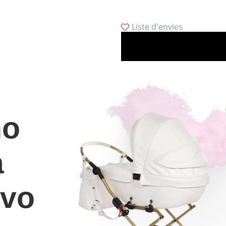
Liste d'envies
ho
a
ivo