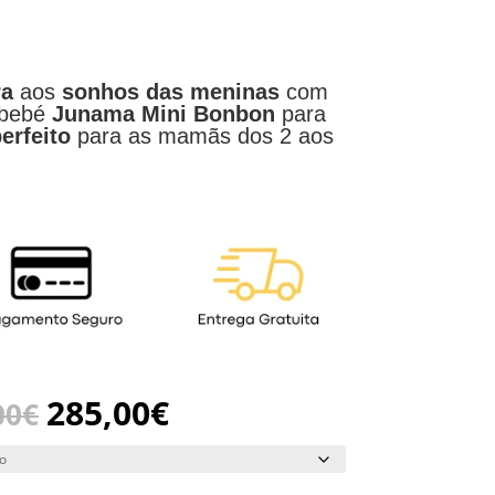
ra
aos
sonhos das meninas
com
 bebé
Junama Mini Bonbon
para
erfeito
para as mamãs dos 2 aos
285,00
€
00
€