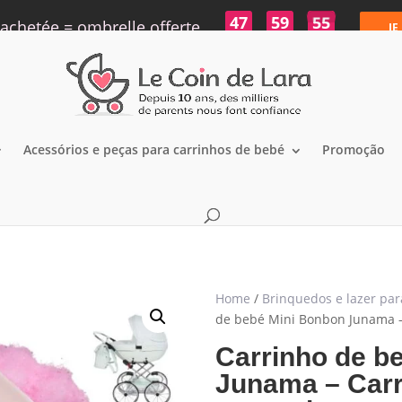
47
59
54
achetée = ombrelle offerte
JE
h
min
s
Acessórios e peças para carrinhos de bebé
Promoção
Home
/
Brinquedos e lazer par
de bebé Mini Bonbon Junama –
Carrinho de b
Junama – Carr