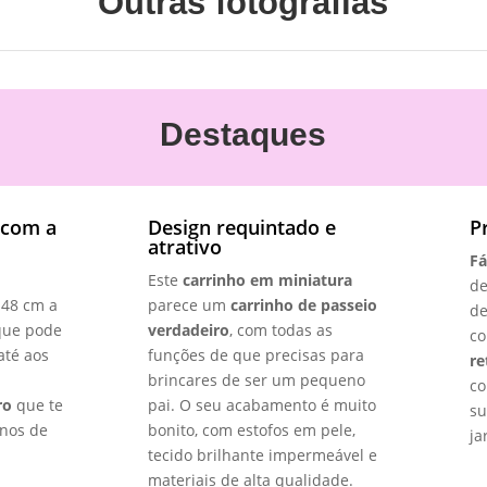
Outras fotografias
Destaques
 com a
Design requintado e
P
atrativo
Fá
Este
carrinho em miniatura
de
 48 cm a
parece um
carrinho de passeio
de
 que pode
verdadeiro
, com todas as
co
até aos
funções de que precisas para
re
brincares de ser um pequeno
co
ro
que te
pai. O seu acabamento é muito
su
anos de
bonito, com estofos em pele,
ja
tecido brilhante impermeável e
materiais de alta qualidade.