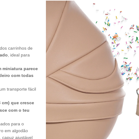
os carrinhos de
cado
, ideal para
m miniatura parece
deiro com todas
um transporte fácil
3 cm) que cresce
esce com o teu
sados para o
rro em algodão
, capuz ajustável