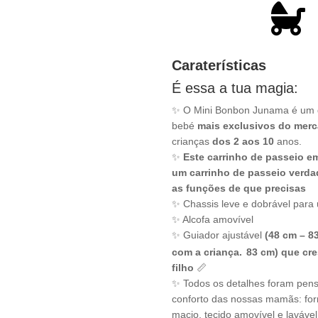

Caraterísticas
É essa a tua magia:
✨ O Mini Bonbon Junama é um d
bebé
mais exclusivos do mer
crianças
dos 2 aos 10
anos.
✨
Este carrinho de passeio e
um carrinho de passeio verda
as funções de que precisas
✨ Chassis leve e dobrável para 
✨ Alcofa amovível
✨ Guiador ajustável
(48 cm – 8
com a criança.
83 cm) que cr
filho
📏
✨️ Todos os detalhes foram pen
conforto das nossas mamãs: fo
macio, tecido amovível e lavável