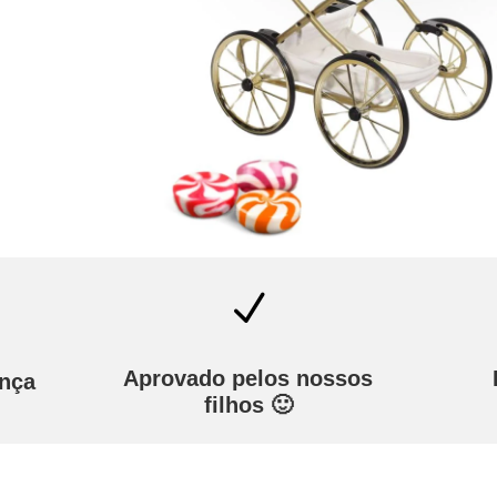
N
Aprovado pelos nossos
ança
filhos 🙂