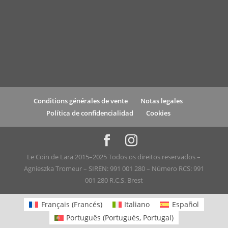
Conditions générales de vente
Notas legales
Política de confidencialidad
Cookies
Le Coin de Lara 2015–2025 Todos os direitos reservados –
Agnieszka Tromeur – SIREN: 991 001 280 – Número RCS: 991
001 280 R.C.S. Brest
Français
(
Francés
)
Italiano
Español
Português
(
Portugués, Portugal
)