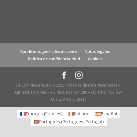
Conditions générales de vente
Notas legales
Política de confidencialidad
Cookies
Le Coin de Lara 2015–2025 Todos os direitos reservados –
Agnieszka Tromeur – SIREN: 991 001 280 – Número RCS: 991
001 280 R.C.S. Brest
Français
(
Francés
)
Italiano
Español
Português
(
Portugués, Portugal
)