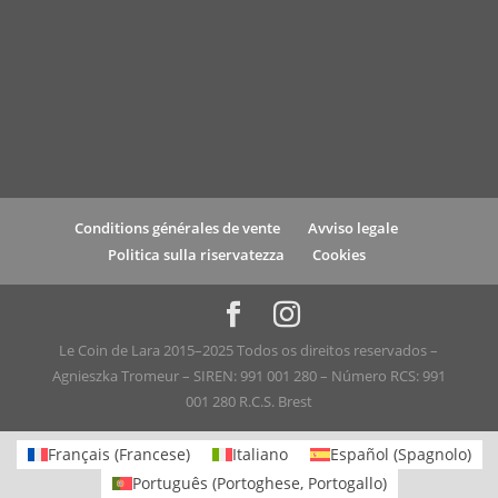
Conditions générales de vente
Avviso legale
Politica sulla riservatezza
Cookies
Le Coin de Lara 2015–2025 Todos os direitos reservados –
Agnieszka Tromeur – SIREN: 991 001 280 – Número RCS: 991
001 280 R.C.S. Brest
Français
(
Francese
)
Italiano
Español
(
Spagnolo
)
Português
(
Portoghese, Portogallo
)