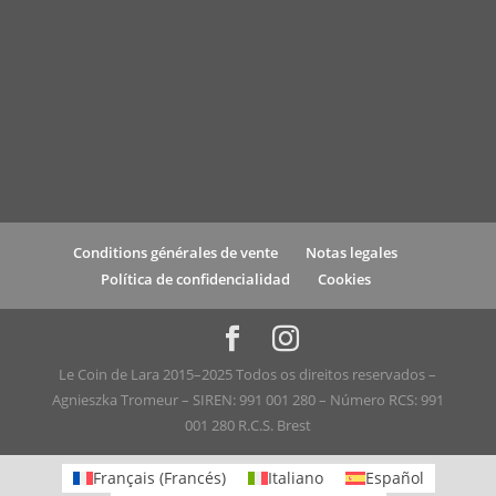
Conditions générales de vente
Notas legales
Política de confidencialidad
Cookies
Le Coin de Lara 2015–2025 Todos os direitos reservados –
Agnieszka Tromeur – SIREN: 991 001 280 – Número RCS: 991
001 280 R.C.S. Brest
Français
(
Francés
)
Italiano
Español