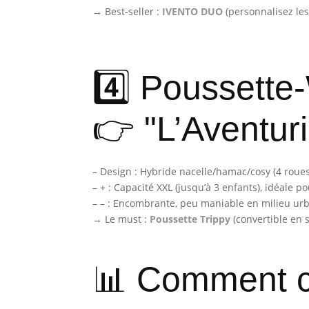
→ Best-seller :
IVENTO DUO
(personnalisez les 
4️⃣ Poussett
👉 "L’Aventuri
– Design : Hybride nacelle/hamac/cosy (4 roue
– + : Capacité XXL (jusqu’à 3 enfants), idéale p
– – : Encombrante, peu maniable en milieu urb
→ Le must :
Poussette Trippy
(convertible en s
📊 Comment c