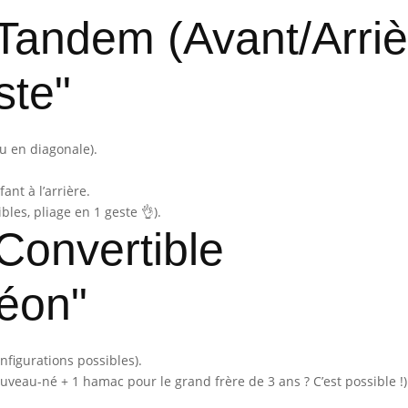
 Tandem (Avant/Arriè
ste"
 ou en diagonale).
fant à l’arrière.
les, pliage en 1 geste 👌).
 Convertible
éon"
onfigurations possibles).
ouveau-né + 1 hamac pour le grand frère de 3 ans ? C’est possible 