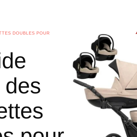
TTES DOUBLES POUR
ide
 des
ettes
es pour