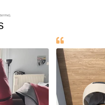
 terme).
s
