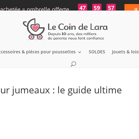
47
59
56
achetée = ombrelle offerte
JE
h
min
s
ccessoires & pièces pour poussettes
SOLDES
Jouets & lois
ur jumeaux : le guide ultime