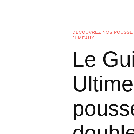
DÉCOUVREZ NOS POUSSE
JUMEAUX
Le Gu
Ultime
pouss
doubl