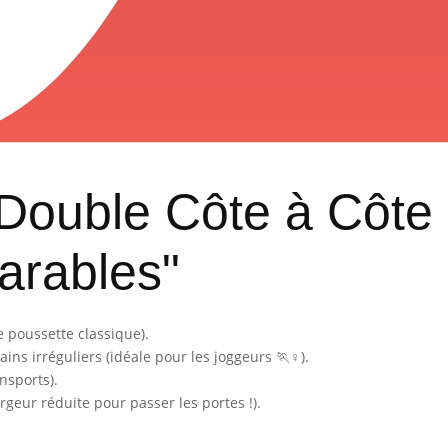
 Double Côte à Côte
arables"
e poussette classique).
rains irréguliers (idéale pour les joggeurs 🏃♀️).
nsports).
argeur réduite pour passer les portes !).