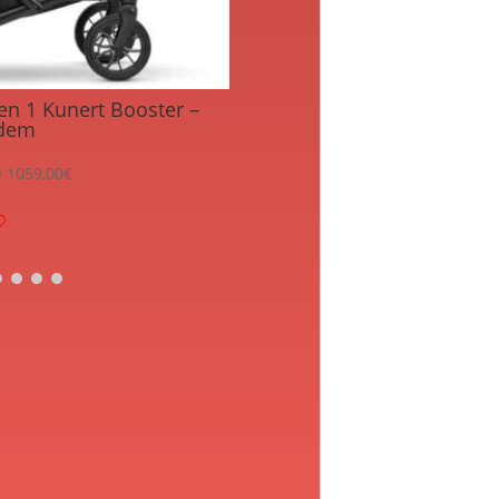
en 1 Kunert Booster –
Poussette Jumeaux 3 en 
dem
Nacelles Cosy Hamacs
e
1059,00
€
À partir de