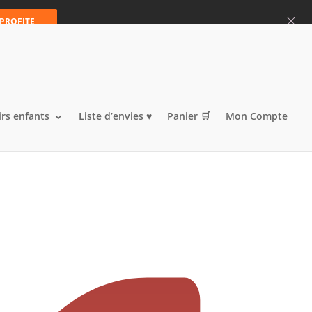
Articles 0
 PROFITE
irs enfants
Liste d’envies ♥️
Panier 🛒
Mon Compte