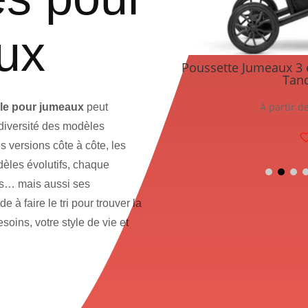
ux
meaux 3 en 1 Duo Lux –
Poussette Jumeaux 3 
mac – Côte à Côte
Tan
 de
1439,00
€
À partir d
le pour jumeaux
peut
diversité des modèles
s versions côte à côte, les
èles évolutifs, chaque
es… mais aussi ses
 à faire le tri pour trouver la
soins, votre style de vie et