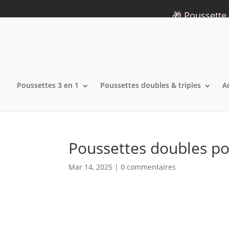
09 75 12 34 19
info@lecoindelara.com
🎁 Poussette 
Poussettes 3 en 1
Poussettes doubles & triples
A
Poussettes doubles po
Mar 14, 2025
|
0 commentaires