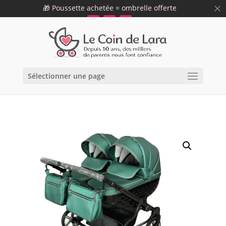
🎁 Poussette achetée = ombrelle offerte
09 75 12 34 19
info@lecoindelara.com
47
59
52
h
min
s
Sélectionner une page