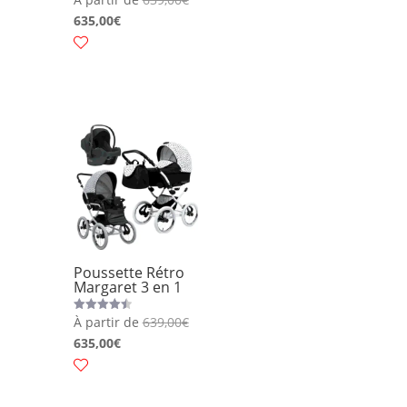
4.50
635,00
€
sur 5
Poussette Rétro
Margaret 3 en 1
À partir de
639,00
€
Note
4.50
635,00
€
sur 5