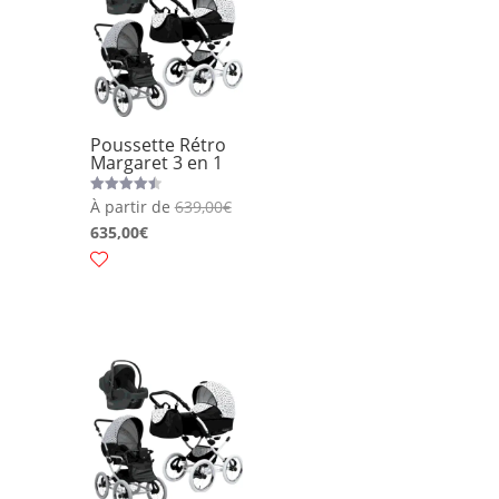
Poussette Rétro
Margaret 3 en 1
À partir de
639,00
€
Note
4.50
635,00
€
sur 5