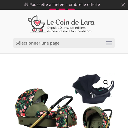
🎁 Poussette achetée = ombrelle offerte
09 75 12 34 19
info@lecoindelara.com
47
59
53
h
min
s
Sélectionner une page